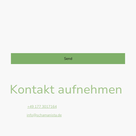
Ich bin damit einverstanden, dass diese Daten zum Zwecke der
Kontaktaufnahme gespeichert und verarbeitet werden. Mir ist
bekannt, dass ich meine Einwilligung jederzeit widerrufen kann.
*
Bitte füllen Sie alle erforderlichen Felder aus.
Send
Kontakt aufnehmen
Telefon:
+49 177 3017164
E-Mail:
info@schamanista.de
Adresse: Anger 13, Giessen, 35394, Germany