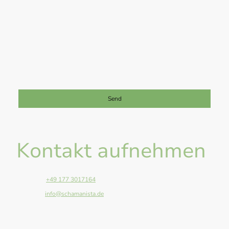
Ich bin damit einverstanden, dass diese Daten zum Zwecke der
Kontaktaufnahme gespeichert und verarbeitet werden. Mir ist
bekannt, dass ich meine Einwilligung jederzeit widerrufen kann.
*
Bitte füllen Sie alle erforderlichen Felder aus.
Send
Kontakt aufnehmen
Telefon:
+49 177 3017164
E-Mail:
info@schamanista.de
Adresse: Anger 13, Giessen, 35394, Germany