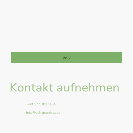
Ich bin damit einverstanden, dass diese Daten zum Zwecke der
Kontaktaufnahme gespeichert und verarbeitet werden. Mir ist
bekannt, dass ich meine Einwilligung jederzeit widerrufen kann.
*
Bitte füllen Sie alle erforderlichen Felder aus.
Send
Kontakt aufnehmen
Telefon:
+49 177 3017164
E-Mail:
info@schamanista.de
Adresse: Anger 13, Giessen, 35394, Germany