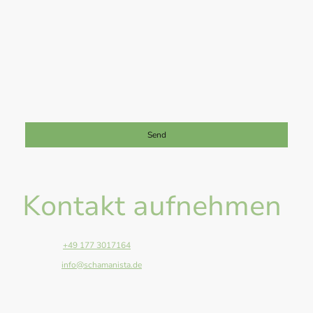
Ich bin damit einverstanden, dass diese Daten zum Zwecke der
Kontaktaufnahme gespeichert und verarbeitet werden. Mir ist
bekannt, dass ich meine Einwilligung jederzeit widerrufen kann.
*
Bitte füllen Sie alle erforderlichen Felder aus.
Send
Kontakt aufnehmen
Telefon:
+49 177 3017164
E-Mail:
info@schamanista.de
Adresse: Anger 13, Giessen, 35394, Germany