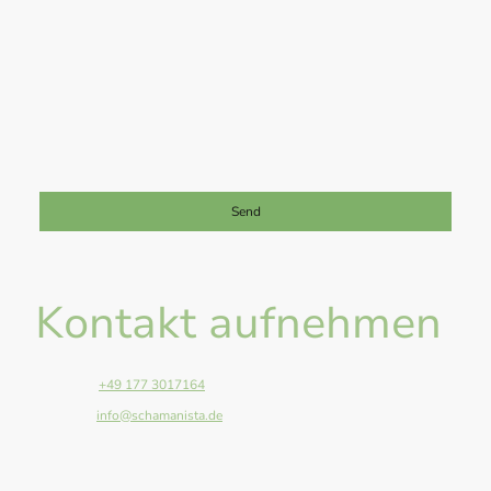
Ich bin damit einverstanden, dass diese Daten zum Zwecke der
Kontaktaufnahme gespeichert und verarbeitet werden. Mir ist
bekannt, dass ich meine Einwilligung jederzeit widerrufen kann.
*
Bitte füllen Sie alle erforderlichen Felder aus.
Send
Kontakt aufnehmen
Telefon:
+49 177 3017164
E-Mail:
info@schamanista.de
Adresse: Anger 13, Giessen, 35394, Germany