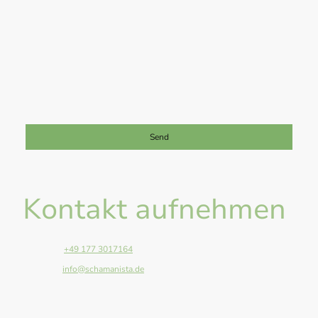
Ich bin damit einverstanden, dass diese Daten zum Zwecke der
Kontaktaufnahme gespeichert und verarbeitet werden. Mir ist
bekannt, dass ich meine Einwilligung jederzeit widerrufen kann.
*
Bitte füllen Sie alle erforderlichen Felder aus.
Send
Kontakt aufnehmen
Telefon:
+49 177 3017164
E-Mail:
info@schamanista.de
Adresse: Anger 13, Giessen, 35394, Germany