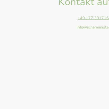
Kontakt a
Telefon:
+49 177 301716
E-Mail:
info@schamanista
Adresse: Anger 13, Giesse