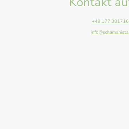
Kontakt a
Telefon:
+49 177 301716
E-Mail:
info@schamanista
Adresse: Anger 13, Giesse