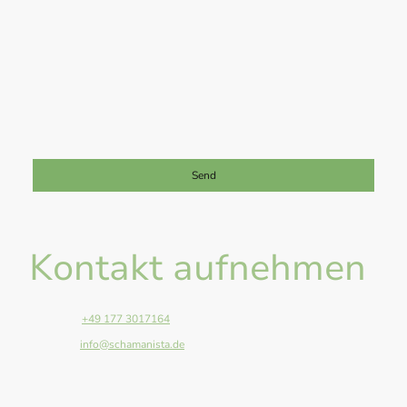
Ich bin damit einverstanden, dass diese Daten zum Zwecke der
Kontaktaufnahme gespeichert und verarbeitet werden. Mir ist
bekannt, dass ich meine Einwilligung jederzeit widerrufen kann.
*
Bitte füllen Sie alle erforderlichen Felder aus.
Send
Kontakt aufnehmen
Telefon:
+49 177 3017164
E-Mail:
info@schamanista.de
Adresse: Anger 13, Giessen, 35394, Germany