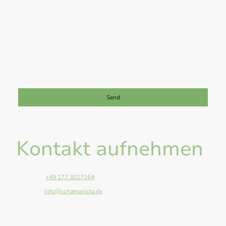
Ich bin damit einverstanden, dass diese Daten zum Zwecke der
Kontaktaufnahme gespeichert und verarbeitet werden. Mir ist
bekannt, dass ich meine Einwilligung jederzeit widerrufen kann.
*
Bitte füllen Sie alle erforderlichen Felder aus.
Send
Kontakt aufnehmen
Telefon:
+49 177 3017164
E-Mail:
info@schamanista.de
Adresse: Anger 13, Giessen, 35394, Germany