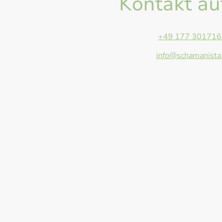
Kontakt a
Telefon:
+49 177 301716
E-Mail:
info@schamanista
Adresse: Anger 13, Giesse