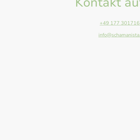
Kontakt a
Telefon:
+49 177 301716
E-Mail:
info@schamanista
Adresse: Anger 13, Giesse