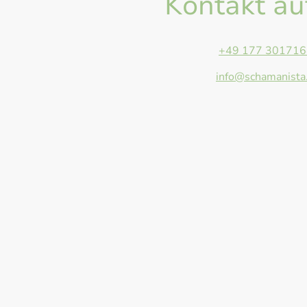
Kontakt a
Telefon:
+49 177 301716
E-Mail:
info@schamanista
Adresse: Anger 13, Giesse